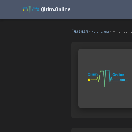
Qirim.Online
Главная
›
Halq icrası
› Mihail Lomb