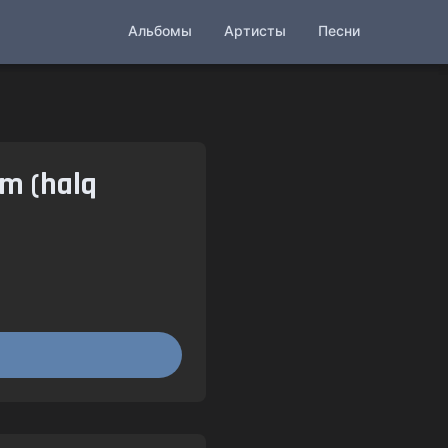
Альбомы
Артисты
Песни
em (halq