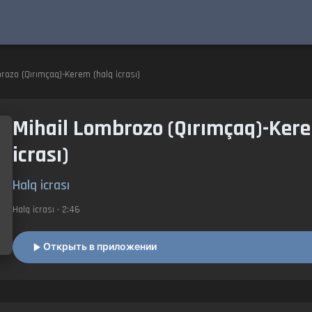
rozo (Qırımçaq)-Kerem (halq icrası)
Mihail Lombrozo (Qırımçaq)-Ker
icrası)
Halq icrası
Halq icrası
• 2:46
Открыть в приложении