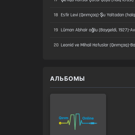
18
Esfir Levi (Qırımçaq)-Şu Yaltadan (halq 
19
Lüman Abhair oğlu (Baygeldi, 1927)-Ava
20
Leonid ve Mihail Hafuslar (Qırımçaq)-B
АЛЬБОМЫ