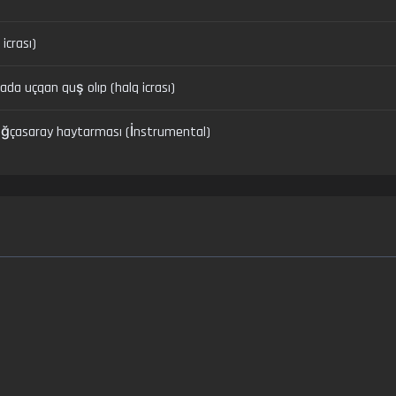
icrası)
da uçqan quş olıp (halq icrası)
ağçasaray haytarması (İnstrumental)