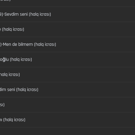
29)-Sevdim seni (halq icrası)
 (halq icrası)
1)-Men de bilmem (halq icrası)
ğlu (halq icrası)
halq icrası)
dim seni (halq icrası)
sı)
 (halq icrası)