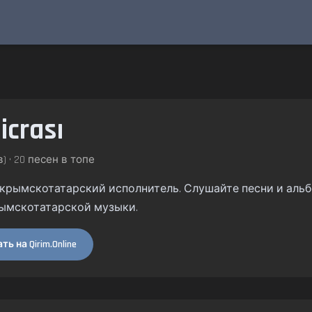
icrası
) • 20 песен в топе
ı — крымскотатарский исполнитель. Слушайте песни и альб
ымскотатарской музыки.
ь на Qirim.Online