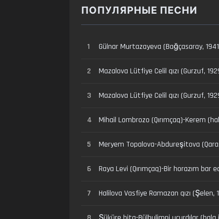
ПОПУЛЯРНЫЕ ПЕСНИ
1
Gülnar Murtazayeva (Bağçasaray, 1941)
2
Mazalova Lütfiye Celil qızı (Gurzuf, 19
3
Mazalova Lütfiye Celil qızı (Gurzuf, 192
4
Mihail Lombrozo (Qırımçaq)-Kerem (halq
5
Meryem Topalova-Abdureşitova (Qarasuvba
6
Raya Levi (Qırımçaq)-Bir horazım bar edi
7
Halilova Vasfiye Ramazan qızı (Şelen, 
8
Şüküre bita-Bülbulimni uçurdılar (halq 