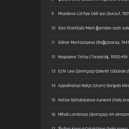
9
Mazalova Lütfiye Celil qızı (Gurzuf, 19
10
Siza Otarköylü-Meni ğamdan azat eyle
11
Gülnar Murtazayeva (Bağçasaray, 194
12
Nagayeva Totay (Taraqtaş, 1930)-Kör o
13
Esfir Levi (Qırımçaq)-Qaleniñ tübünde (
14
Appolinariya Nalça (Urum)-Qarşıda kör
15
Hatice Seitabdulova-Aynenni (halq icra
16
Mihail Lombrozo (Qırımçaq)-Ah olmazmı
17
Şefiqa Konsul-Çatal-Qaya (halq icrası)