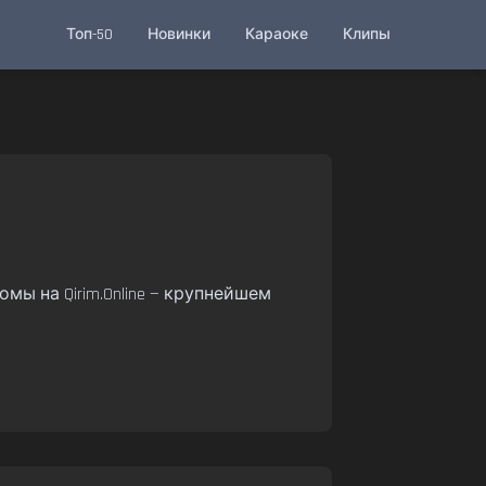
Топ-50
Новинки
Караоке
Клипы
омы на Qirim.Online — крупнейшем