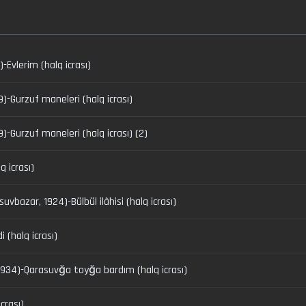
-Evlerim (halq icrası)
29)-Gurzuf maneleri (halq icrası)
9)-Gurzuf maneleri (halq icrası) (2)
 icrası)
zar, 1924)-Bülbül ilâhisi (halq icrası)
 (halq icrası)
1934)-Qarasuvğa toyğa bardım (halq icrası)
icrası)