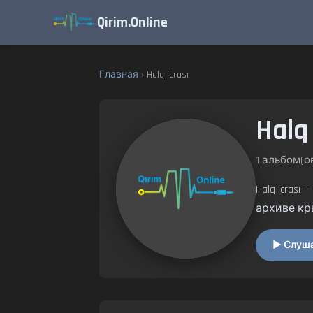
Qirim.Online
Главная
› Halq icrası
Halq 
1 альбом(ов
Halq icras
архиве кр
▶ Слушат