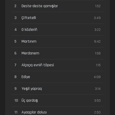
2
Deste-deste qamışlar
1:52
3
Çiftetelli
3:49
4
O közleriñ
3:22
5
Martınım
9:42
6
Merdanem
1:58
7
Alçaçıq evniñ töpesi
1:15
8
Ediye
4:08
9
Yeşil yapraq
3:14
10
Üç qardaş
3:50
11
Ayaqçılar dolusı
2:50