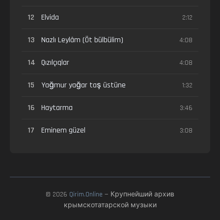
12
Elvida
2:12
13
Nazlı Leylâm (Öt bülbülim)
4:08
14
Qızılçıqlar
4:08
15
Yağmur yağar taş üstüne
1:32
16
Haytarma
3:46
17
Eminem güzel
3:08
© 2026
Qirim.Online
— Крупнейший архив
крымскотатарской музыки