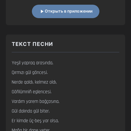
Открыть в приложении
ТЕКСТ ПЕСНИ
Yeşil yapraq arasında,

Qırmızı gül göncesi.

Nerde qaldı, kelmez oldı,

Göñlümniñ eglencesi.

Vardım yarem bağçasına,

Gül dalında gül biter.

Er kimde üç-beş yar olsa,

Maña bir dane yeter.
