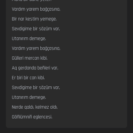
Vardım yarem bağçasına,

Bir nar kestim yemege.

Sevdigime bir sözüm var,

Utanırım demege.

Vardım yarem bağçasına,

Gülleri mercan kibi.

Aq gerdanda beñleri var,

Er biri bir can kibi.

Sevdigime bir sözüm var,

Utanırım demege.

Nerde qaldı, kelmez oldı,

Göñlümniñ eglencesi.