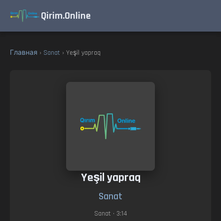
Qirim.Online
Главная
›
Sanat
› Yeşil yapraq
Yeşil yapraq
Sanat
Sanat
• 3:14