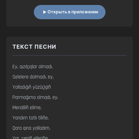
Открыть в приложении
ТЕКСТ ПЕСНИ
Ey, qızılçıqlar olmadı,

Selelere dolmadı, ey,

Yolladığıñ yüzüçigiñ

Parmağıma olmadı, ey.

Mendiliñ elime,

Yandım tatlı tiliñe.

Qara qına yolladım,

Yar, seniñ elleriñe.
