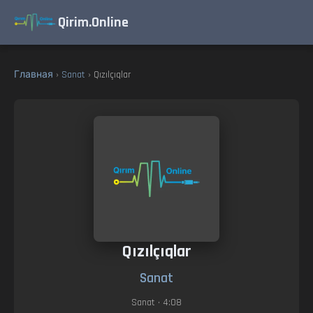
Qirim.Online
Главная
›
Sanat
› Qızılçıqlar
Qızılçıqlar
Sanat
Sanat
• 4:08