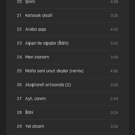
20
Qırım
4:38
21
Ketecek olsañ
3:26
22
Araba qapı
4:42
23
Aşqın ile aşıqlar (İlâhi)
3:42
24
Men inanam
3:45
25
Maña seni unut deyler (remix)
4:06
26
Aluştanıñ ortasında (2)
3:30
27
Ayt, canım
2:49
28
İlâhi
3:24
29
Yel olsam
3:26