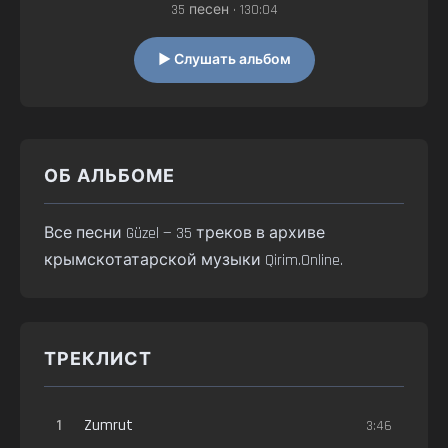
35 песен • 130:04
▶ Слушать альбом
ОБ АЛЬБОМЕ
Все песни Güzel — 35 треков в архиве
крымскотатарской музыки Qirim.Online.
ТРЕКЛИСТ
1
Zumrut
3:46