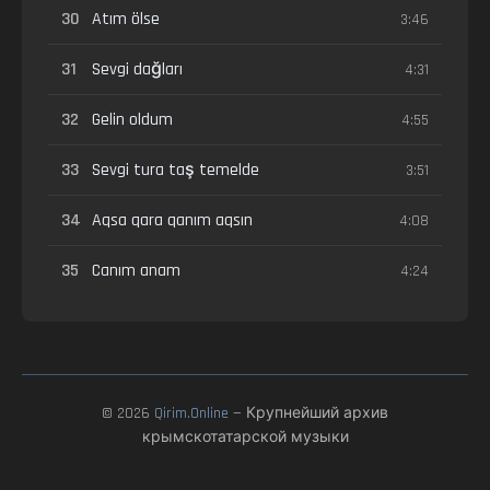
30
Atım ölse
3:46
31
Sevgi dağları
4:31
32
Gelin oldum
4:55
33
Sevgi tura taş temelde
3:51
34
Aqsa qara qanım aqsın
4:08
35
Canım anam
4:24
© 2026
Qirim.Online
— Крупнейший архив
крымскотатарской музыки