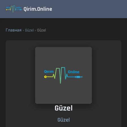
Qirim.Online
Главная
›
Güzel
› Güzel
Güzel
Güzel