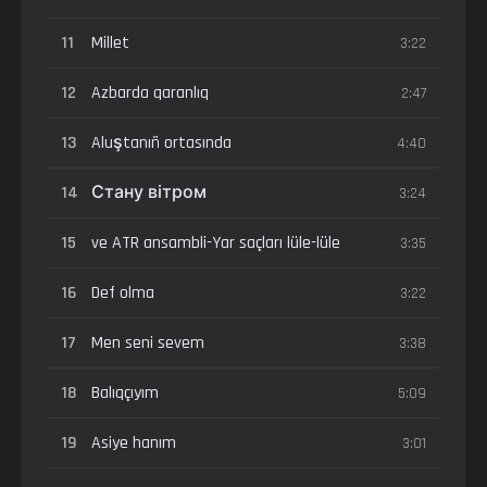
11
Millet
3:22
12
Azbarda qaranlıq
2:47
13
Aluştanıñ ortasında
4:40
14
Стану вітром
3:24
15
ve ATR ansambli-Yar saçları lüle-lüle
3:35
16
Def olma
3:22
17
Men seni sevem
3:38
18
Balıqçıyım
5:09
19
Asiye hanım
3:01