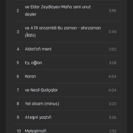
ve Eldar Zeydlayev-Maña seni unut
2
3:56
deyler
ve ATR ansambli-Bu zaman - ahırzaman
3
2:49
(İlâhi)
4
Aldattıñ meni
2:02
5
Ey, oğlan
3:28
6
Horan
4:04
7
ve Nesil-Qızılçıqlar
4:04
8
Yel olsam (minus)
3:20
9
Ateşni yaqtıñ
3:26
10
Melegimsiñ
2:53