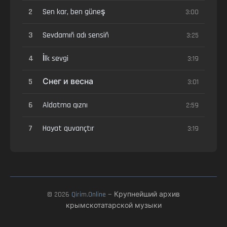
2
Sen kar, ben güneş
3:00
3
Sevdamıñ adı sensiñ
3:25
4
İlk sevgi
3:19
5
Снег и весна
3:01
6
Aldatma qıznı
2:59
7
Hayat quvançtır
3:19
© 2026
Qirim.Online
— Крупнейший архив
крымскотатарской музыки