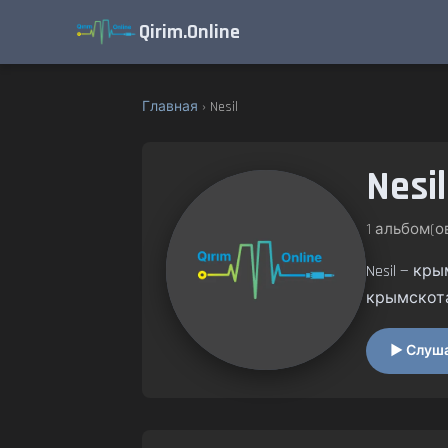
Qirim.Online
Главная
› Nesil
Nesil
1 альбом(ов
Nesil — к
крымскот
▶ Слушат