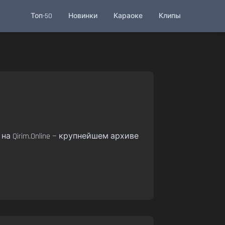
Топ-50
Новинки
Караоке
Клипы
а Qirim.Online — крупнейшем архиве