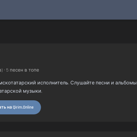
) • 5 песен в топе
рымскотатарский исполнитель. Слушайте песни и альбомы н
атарской музыки.
ь на Qirim.Online