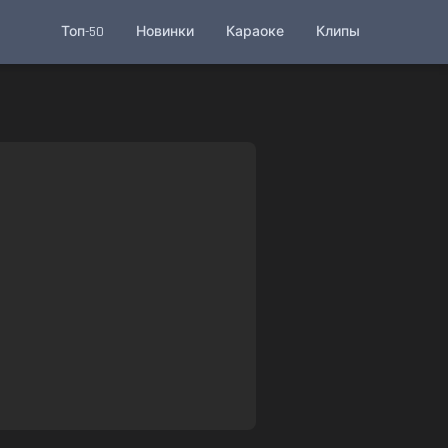
Топ-50
Новинки
Караоке
Клипы