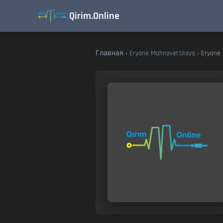
Qirim.Online
Главная
›
Eryane Mahnovetskaya
› Eryane