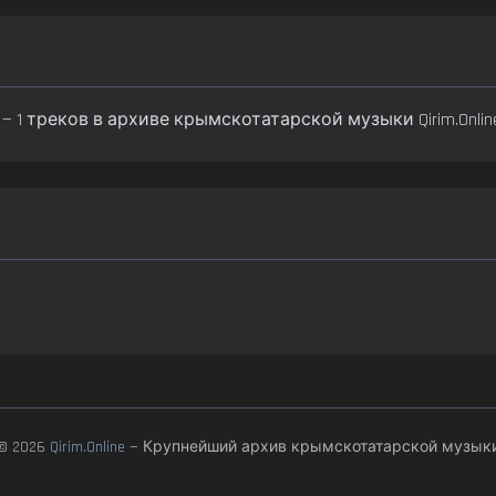
a — 1 треков в архиве крымскотатарской музыки Qirim.Onlin
© 2026
Qirim.Online
— Крупнейший архив крымскотатарской музык