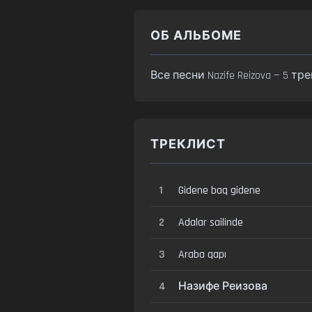
ОБ АЛЬБОМЕ
Все песни Nazife Reizova — 5 т
ТРЕКЛИСТ
1
Gidene baq gidene
2
Adalar sailinde
3
Araba qapı
4
Назифе Реизова