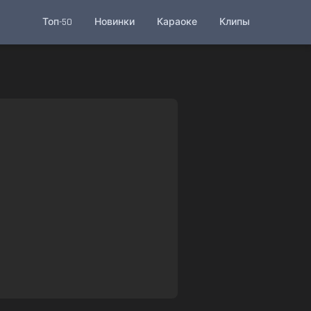
Топ-50
Новинки
Караоке
Клипы