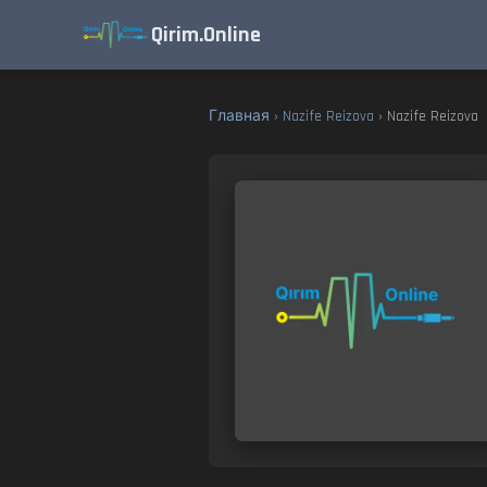
Qirim.Online
Главная
›
Nazife Reizova
› Nazife Reizova