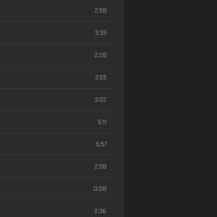
2:58
3:35
2:28
3:55
3:02
5:11
5:57
2:58
0:08
2:36