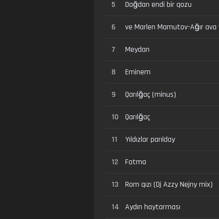
5
Dağdan endi bir qozu
6
ve Marlen Mamutov-Ağır ava
7
Meydan
8
Eminem
9
Qarılğaç (minus)
10
Qarılğaç
11
Yıldızlar parılday
12
Fatma
13
Rom qızı (Dj Azzy Nejny mix)
14
Aydın haytarması