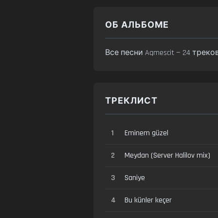
ОБ АЛЬБОМЕ
Все песни Aqmescit — 24 треко
ТРЕКЛИСТ
1
Eminem güzel
2
Meydan (Server Halilov mix)
3
Saniye
4
Bu künler keçer