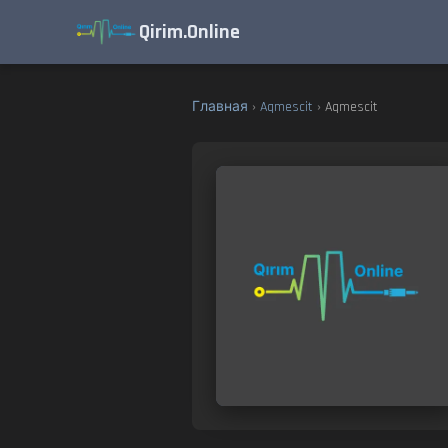
Qirim.Online
Главная
›
Aqmescit
› Aqmescit