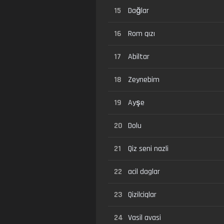
15
Dağlar
16
Rom qızı
17
Abiltar
18
Zeynebim
19
Ayşe
20
Dolu
21
Qiz seni nazli
22
acil daglar
23
Qizilciqlar
24
Vasil avasi