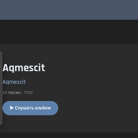
Aqmescit
Aqmescit
24 песен • 77:50
▶ Слушать альбом