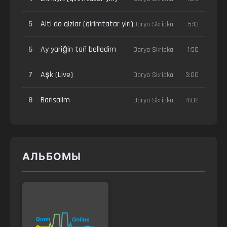
5
Alti da qizlar (qirimtatar yiri)
Darya Skripka
5:13
6
Ay yariğin tañ belledim
Darya Skripka
1:50
7
Aşk (Live)
Darya Skripka
3:00
8
Barisalim
Darya Skripka
4:02
АЛЬБОМЫ