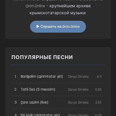
Qirim.Online — крупнейшем архиве
крымскотатарской музыки.
▶ Слушать на Qirim.Online
ПОПУЛЯРНЫЕ ПЕСНИ
1
Barişalim (qirimtatar yiri)
Darya Skripka
4:11
2
Tatli Ses (5 mevsim)
Darya Skripka
0:55
3
Çare sazim (live)
Darya Skripka
3:52
4
Eki kiyik (qirimtatar yiri)
Darya Skripka
4:29