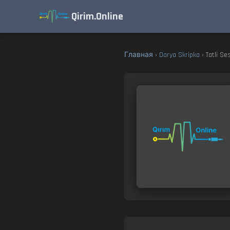
Qirim.Online
Главная
›
Darya Skripka
› Tatli Se