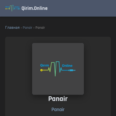
Qirim.Online
Главная
›
Panair
› Panair
Panair
Panair