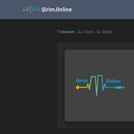
Qirim.Online
Главная
›
DJ Sophi
› DJ Sophi