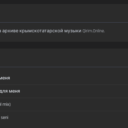
 в архиве крымскотатарской музыки Qirim.Online.
 меня
ь для меня
al mix)
 seni