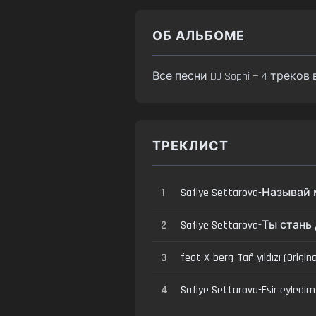
ОБ АЛЬБОМЕ
Все песни DJ Sophi — 4 треков
ТРЕКЛИСТ
1
Safiye Settarova-Называй
2
Safiye Settarova-Ты стан
3
feat X-berg-Tañ yıldızı (Origin
4
Safiye Settarova-Esir eyledim