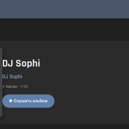
DJ Sophi
DJ Sophi
4 песен • 17:55
▶ Слушать альбом