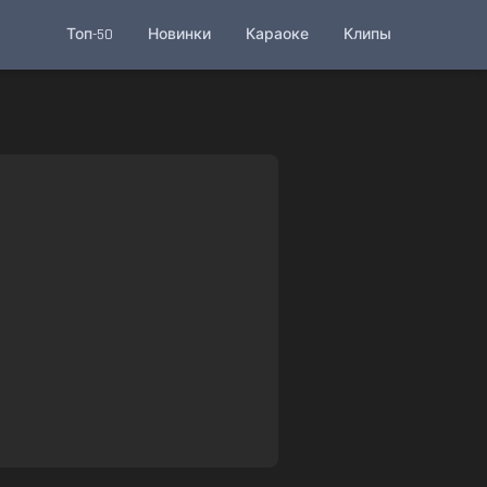
Топ-50
Новинки
Караоке
Клипы