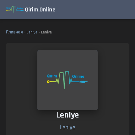
Qirim.Online
Главная
›
Leniye
› Leniye
Leniye
Leniye