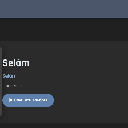
Selâm
Selâm
6 песен • 20:28
▶ Слушать альбом