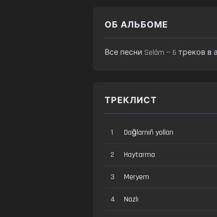
ОБ АЛЬБОМЕ
Все песни Selâm — 6 треков в
ТРЕКЛИСТ
1
Dağlarnıñ yolları
2
Haytarma
3
Meryem
4
Nazlı