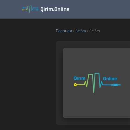
Qirim.Online
Главная
›
Selâm
› Selâm