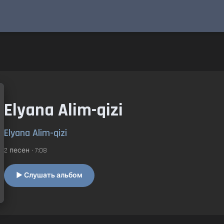
Elyana Alim-qizi
Elyana Alim-qizi
2 песен • 7:08
▶ Слушать альбом