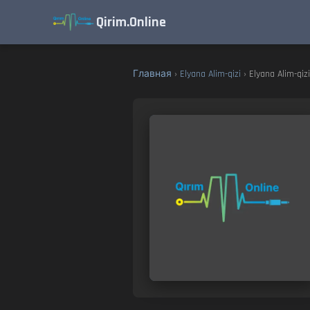
Qirim.Online
Главная
›
Elyana Alim-qizi
› Elyana Alim-qizi