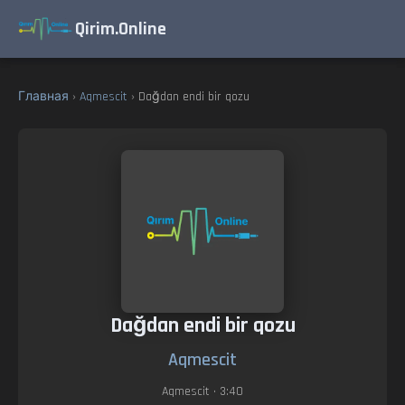
Qirim.Online
Главная
›
Aqmescit
› Dağdan endi bir qozu
Dağdan endi bir qozu
Aqmescit
Aqmescit
• 3:40