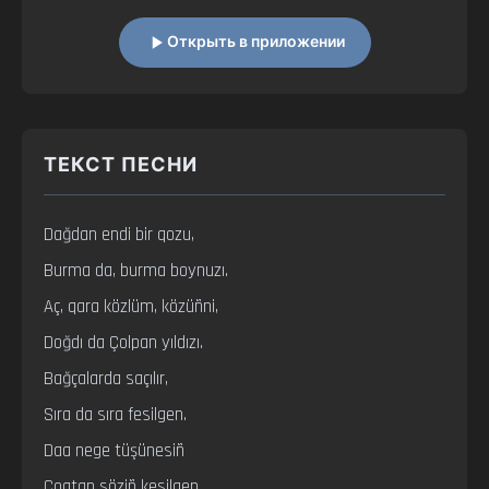
Открыть в приложении
ТЕКСТ ПЕСНИ
Dağdan endi bir qozu,

Burma da, burma boynuzı.

Aç, qara közlüm, közüñni,

Doğdı da Çolpan yıldızı.

Bağçalarda saçılır,

Sıra da sıra fesilgen.

Daa nege tüşünesiñ

Çoqtan söziñ kesilgen.
