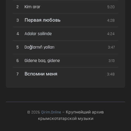
2
Kim arar
5:20
3
Первая любовь
4:28
4
Adalar sailinde
4:24
5
Dağlarnıñ yolları
3:47
6
Gidene baq, gidene
3:13
7
Вспомни меня
3:48
© 2026
Qirim.Online
— Крупнейший архив
крымскотатарской музыки