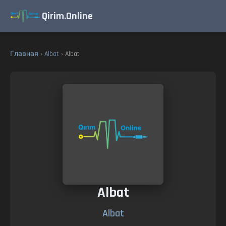
Qirim.Online
Главная
›
Albat
› Albat
Albat
Albat