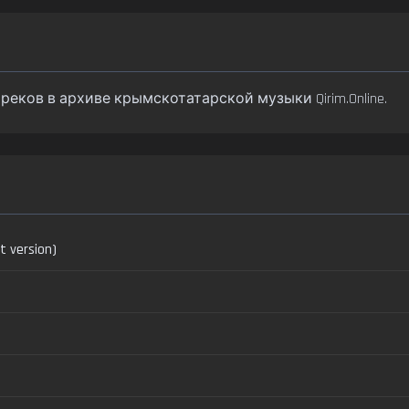
3 треков в архиве крымскотатарской музыки Qirim.Online.
t version)