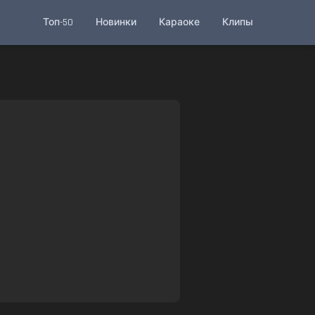
Топ-50
Новинки
Караоке
Клипы