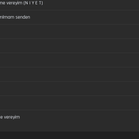
ime vereyim (N I Y E T)
rılmam senden
me vereyim