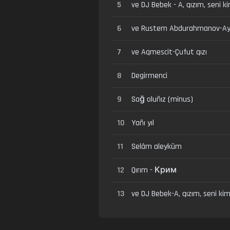
5
ve DJ Bebek - A, qızım, seni k
6
ve Rustem Abdurahmanov-Ay
7
ve Aqmescit-Çufut qızı
8
Degirmenci
9
Sağ oluñız (minus)
10
Yañı yıl
11
Selâm aleyküm
12
Qırım - Крим
13
ve DJ Bebek-A, qızım, seni ki