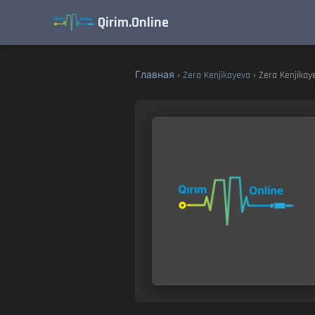
Qirim.Online
Главная
›
Zera Kenjikayeva
› Zera Kenjikay