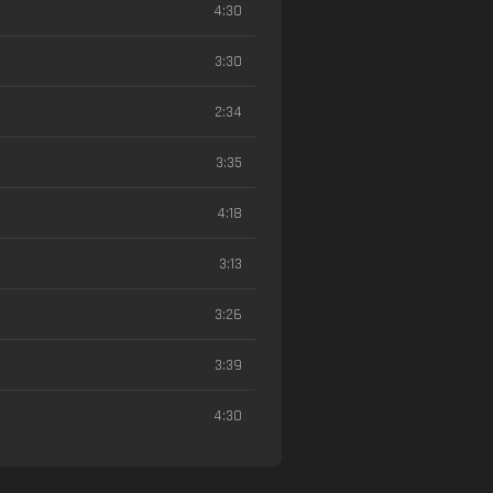
4:30
3:30
2:34
3:35
4:18
3:13
3:26
3:39
4:30