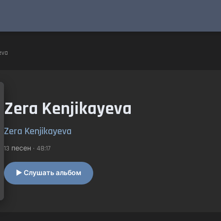
eva
Zera Kenjikayeva
Zera Kenjikayeva
13 песен • 48:17
▶ Слушать альбом