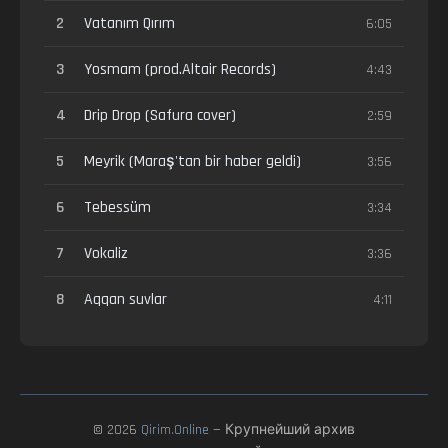
2
Vatanım Qırım
6:05
3
Yosmam (prod.Altair Records)
4:43
4
Drip Drop (Safura cover)
2:59
5
Meyrik (Maraş'tan bir haber geldi)
3:56
6
Tebessüm
3:34
7
Vokaliz
3:36
8
Aqqan suvlar
4:11
© 2026
Qirim.Online
— Крупнейший архив