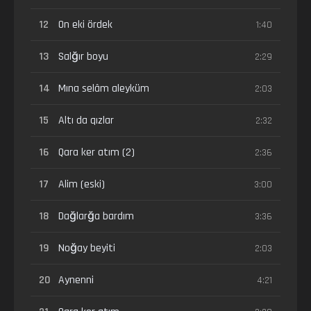
12
On eki ördek
1:40
13
Salğır boyu
2:29
14
Mına selâm aleyküm
2:03
15
Altı da qızlar
2:32
16
Qara ker atım (2)
2:36
17
Alim (eski)
3:00
18
Dağlarğa bardım
3:36
19
Noğay beyiti
2:03
20
Aynenni
4:21