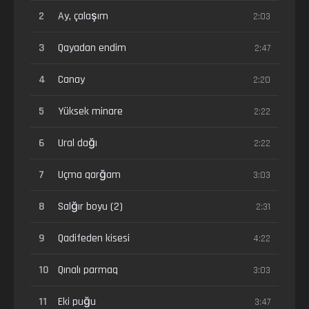
2
Ay, çalaşım
2:03
3
Qayadan endim
2:47
4
Canay
2:20
5
Yüksek minare
2:22
6
Ural dağı
2:22
7
Uçma qarğam
3:03
8
Salğır boyu (2)
2:31
9
Qadifeden kisesi
4:22
10
Qınalı parmaq
3:03
11
Eki puğu
3:47