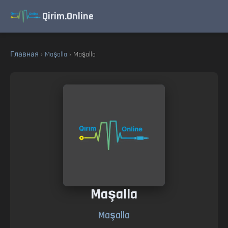
Qirim.Online
Главная
›
Maşalla
› Maşalla
Maşalla
Maşalla