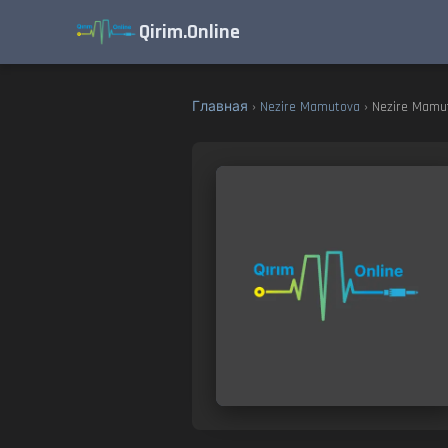
Qirim.Online
Главная
›
Nezire Mamutova
› Nezire Mamu