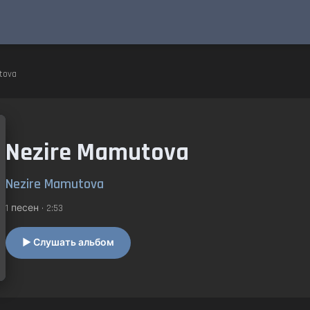
tova
Nezire Mamutova
Nezire Mamutova
1 песен • 2:53
▶ Слушать альбом