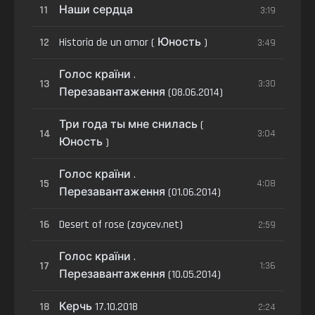
11
Наши сердца
3:19
12
Historia de un amor ( Юность )
3:49
Голос країни .
13
3:30
Перезавантаження (08.06.2014)
Три года ты мне снилась (
14
3:04
Юность )
Голос країни .
15
4:08
Перезавантаження (01.06.2014)
16
Desert of rose (zaycev.net)
2:59
Голос країни .
17
1:36
Перезавантаження (10.05.2014)
18
Керчь 17.10.2018
2:24