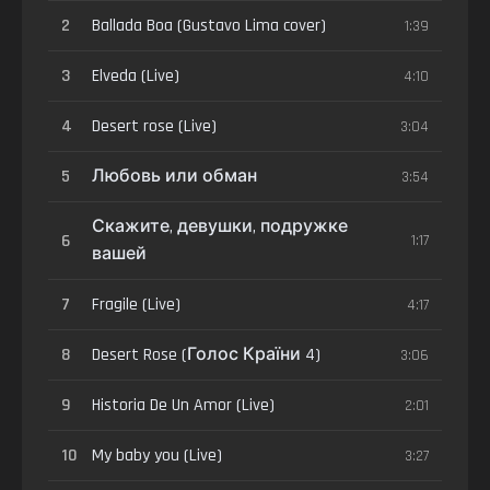
2
Ballada Boa (Gustavo Lima cover)
1:39
3
Elveda (Live)
4:10
4
Desert rose (Live)
3:04
5
Любовь или обман
3:54
Скажите, девушки, подружке
6
1:17
вашей
7
Fragile (Live)
4:17
8
Desert Rose (Голос Країни 4)
3:06
9
Historia De Un Amor (Live)
2:01
10
My baby you (Live)
3:27