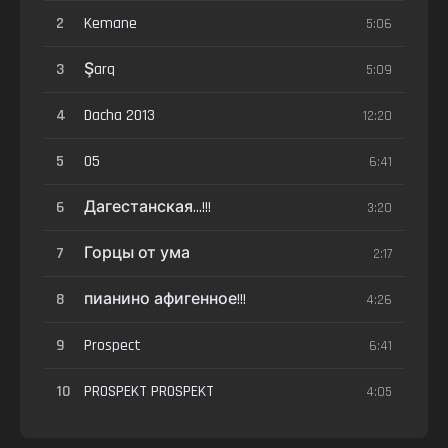
2
Kemane
5:06
3
Şarq
5:09
4
Dacha 2013
12:20
5
05
6:41
6
Дагестанская...!!!
3:20
7
Горцы от ума
2:17
8
пианино афигенное!!!
4:26
9
Prospect
6:41
10
PROSPEKT PROSPEKT
4:05