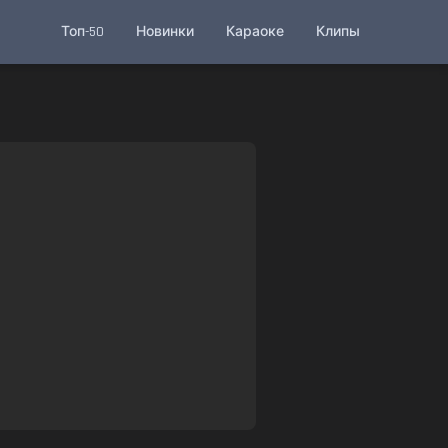
Топ-50
Новинки
Караоке
Клипы