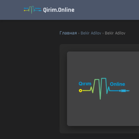
Qirim.Online
Главная
›
Bekir Adilov
› Bekir Adilov