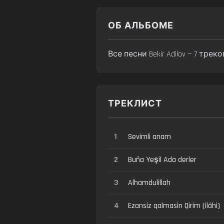
ОБ АЛЬБОМЕ
Все песни Bekir Adilov — 7 тре
ТРЕКЛИСТ
1
Sevimli anam
2
Buña Yeşil Ada derler
3
Alhamdulillah
4
Ezansiz qalmasin Qirim (ilâhi)