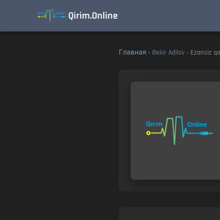
Qirim.Online
Главная
›
Bekir Adilov
› Ezansiz qa