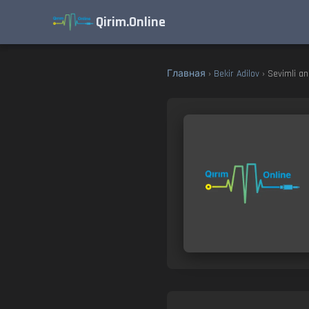
Qirim.Online
Главная
›
Bekir Adilov
› Sevimli a