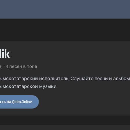
lik
) • 4 песен в топе
 крымскотатарский исполнитель. Слушайте песни и альбомы
ымскотатарской музыки.
ь на Qirim.Online