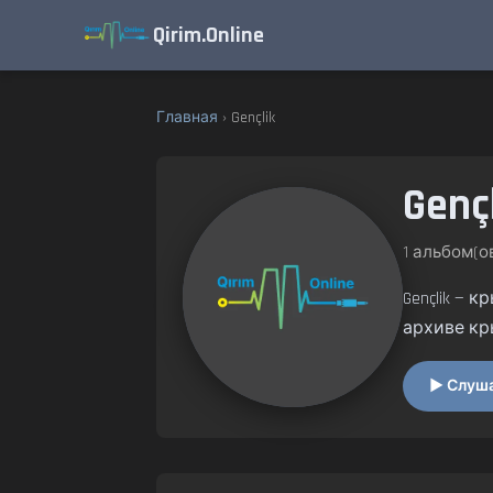
Qirim.Online
Главная
› Gençlik
Genç
1 альбом(ов
Gençlik —
архиве кр
▶ Слушат