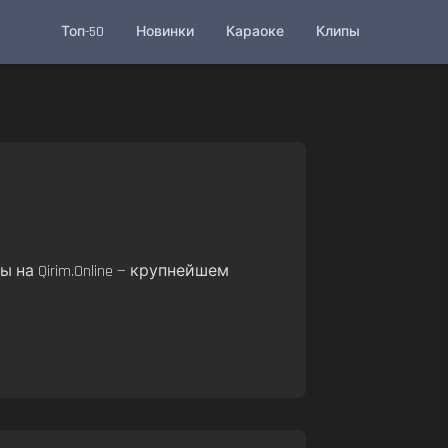
Топ-50
Новинки
Караоке
Клипы
 на Qirim.Online — крупнейшем