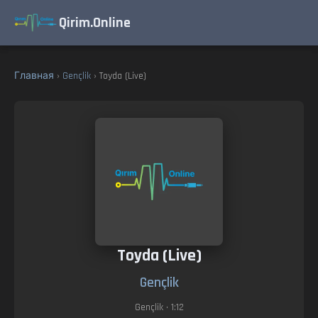
Qirim.Online
Главная
›
Gençlik
› Toyda (Live)
Toyda (Live)
Gençlik
Gençlik
• 1:12