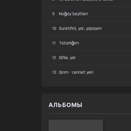
9
Noğay beyitleri
10
Suretiñni, yar, yapayım
11
Tatarlığım
12
Diñle, yar
13
Qırım - cennet yeri
АЛЬБОМЫ