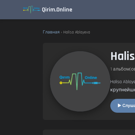
Qirim.Online
Главная
› Halisa Ablayeva
Hali
1 альбом(ов
Halisa Abl
крупнейш
▶ Слушат