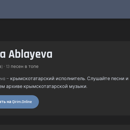
sa Ablayeva
) • 13 песен в топе
ayeva — крымскотатарский исполнитель. Слушайте песни и а
ем архиве крымскотатарской музыки.
ь на Qirim.Online