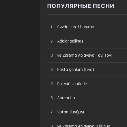
ПОПУЛЯРНЫЕ ПЕСНИ
1
Sevda tüşti başıma
2
Adalar sailinde
3
ve Zarema Ablayeva-Toy! Toy!
4
Hasta göñlüm (Live)
5
Qaleniñ tübünde
6
Ana-baba
7
Vatan duyğusı
8
ve Zarema Ablayeva-O künler