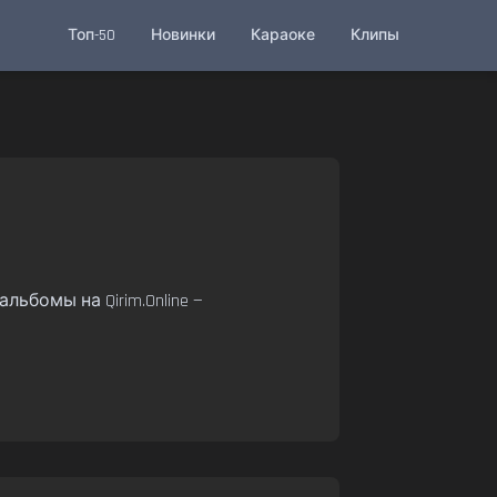
Топ-50
Новинки
Караоке
Клипы
льбомы на Qirim.Online —