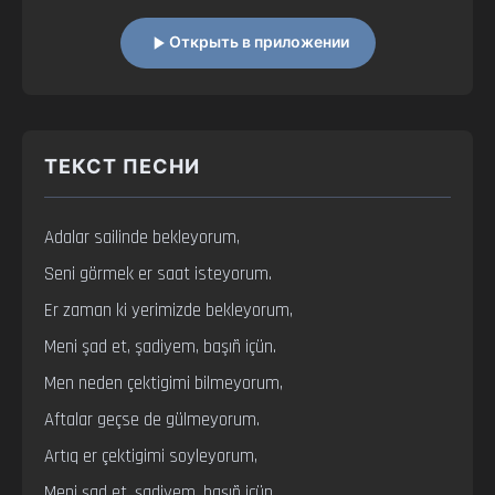
Открыть в приложении
ТЕКСТ ПЕСНИ
Adalar sailinde bekleyorum,

Seni görmek er saat isteyorum.

Er zaman ki yerimizde bekleyorum,

Meni şad et, şadiyem, başıñ içün.

Men neden çektigimi bilmeyorum,

Aftalar geçse de gülmeyorum.

Artıq er çektigimi soyleyorum,

Meni şad et, şadiyem, başıñ içün.
