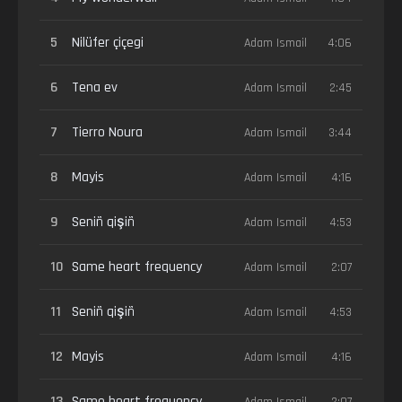
5
Nilüfer çiçegi
Adam Ismail
4:06
6
Tena ev
Adam Ismail
2:45
7
Tierro Noura
Adam Ismail
3:44
8
Mayis
Adam Ismail
4:16
9
Seniñ qişiñ
Adam Ismail
4:53
10
Same heart frequency
Adam Ismail
2:07
11
Seniñ qişiñ
Adam Ismail
4:53
12
Mayis
Adam Ismail
4:16
13
Same heart frequency
Adam Ismail
2:07