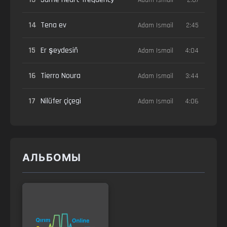
14
Tena ev
Adam Ismail
2:45
15
Er şeydesiñ
Adam Ismail
4:04
16
Tierro Noura
Adam Ismail
3:44
17
Nilüfer çiçegi
Adam Ismail
4:06
АЛЬБОМЫ