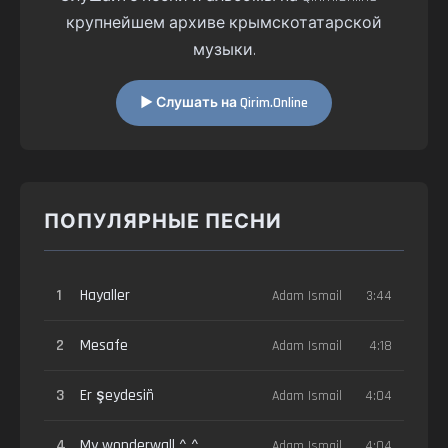
крупнейшем архиве крымскотатарской
музыки.
▶ Слушать на Qirim.Online
ПОПУЛЯРНЫЕ ПЕСНИ
1
Hayaller
Adam Ismail
3:44
2
Mesafe
Adam Ismail
4:18
3
Er şeydesiñ
Adam Ismail
4:04
4
My wonderwall ^ ^
Adam Ismail
4:04