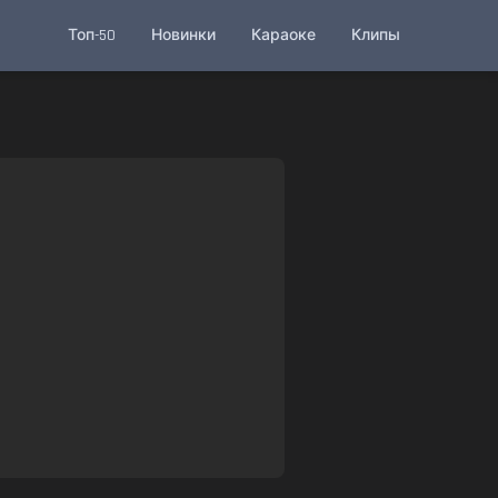
Топ-50
Новинки
Караоке
Клипы