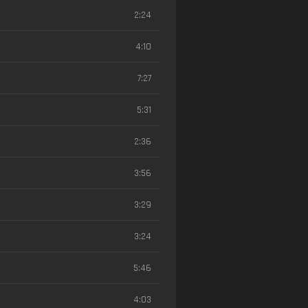
2:24
4:10
7:27
5:31
2:36
3:56
3:29
3:24
5:46
4:03