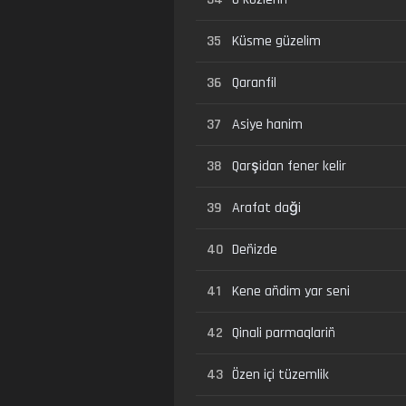
35
Küsme güzelim
36
Qaranfil
37
Asiye hanim
38
Qarşidan fener kelir
39
Arafat daği
40
Deñizde
41
Kene añdim yar seni
42
Qinali parmaqlariñ
43
Özen içi tüzemlik