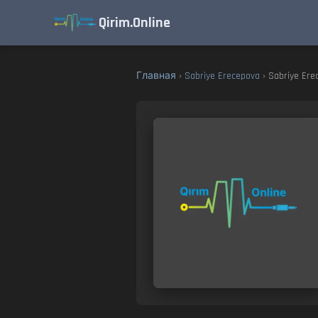
Qirim.Online
Главная
›
Sabriye Erecepova
› Sabriye Ere