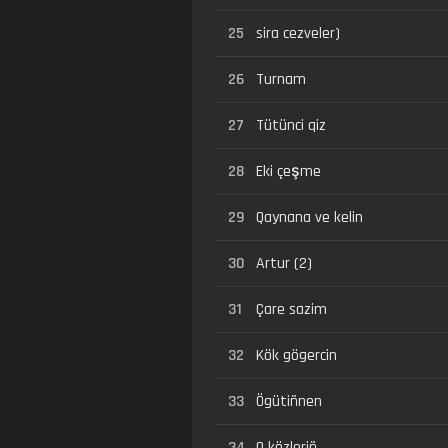
25
sira cezveler)
26
Turnam
27
Tütünci qiz
28
Eki çeşme
29
Qaynana ve kelin
30
Artur (2)
31
Çare sazim
32
Kök gögercin
33
Ögütiñnen
34
O közleriñ