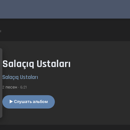
ı
Salaçıq Ustaları
Salaçıq Ustaları
2 песен • 6:21
▶ Слушать альбом