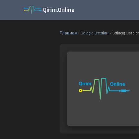
Qirim.Online
Главная
›
Salaçıq Ustaları
› Salaçıq Ustalar