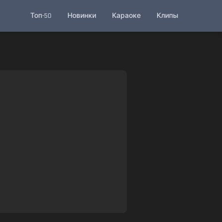
Топ-50
Новинки
Караоке
Клипы