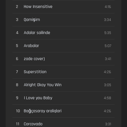
2
How Insensitive
4:16
3
Qamişim
3:34
4
Adalar sailinde
5:35
5
Arabalar
5:07
6
zade cover)
3:41
7
Superstition
4:26
8
Alright Okay You Win
3:05
9
I Love you Baby
4:58
10
Bağçasaray araliqlari
4:26
11
Corcovado
3:31