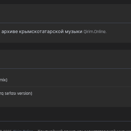
 в архиве крымскотатарской музыки Qirim.Online.
mix)
q sefası version)