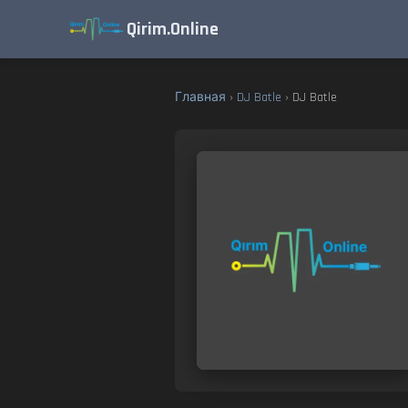
Qirim.Online
Главная
›
DJ Batle
› DJ Batle