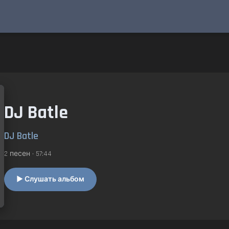
DJ Batle
DJ Batle
2 песен • 57:44
▶ Слушать альбом