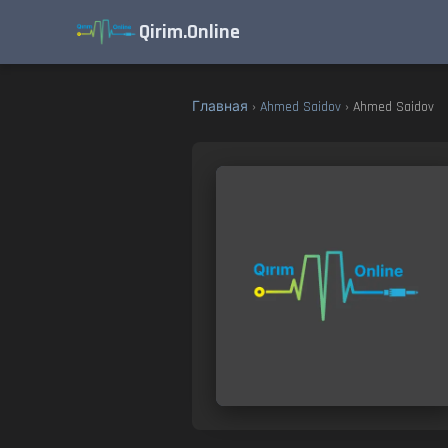
Qirim.Online
Главная
›
Ahmed Saidov
› Ahmed Saidov