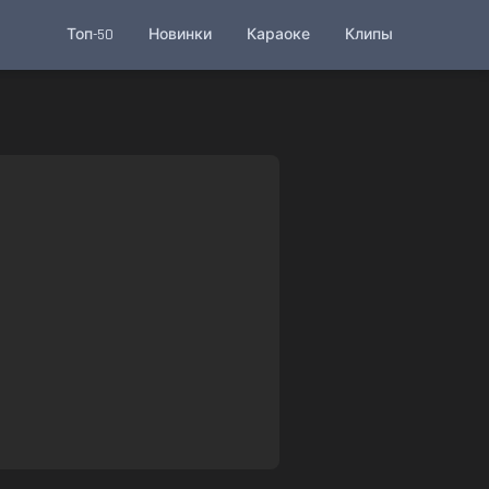
Топ-50
Новинки
Караоке
Клипы