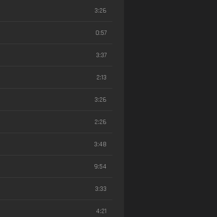
3:26
0:57
3:37
2:13
3:26
2:26
3:48
9:54
3:33
4:21