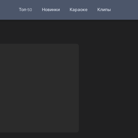
Топ-50
Новинки
Караоке
Клипы