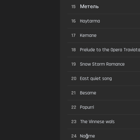
15
Метель
16
Haytarma
17
Kemane
18
Prelude to the Opera Traviat
19
Snow Storm Romance
20
East quiet song
21
Besame
22
Popurri
23
The Vinnese wals
24
Nağme