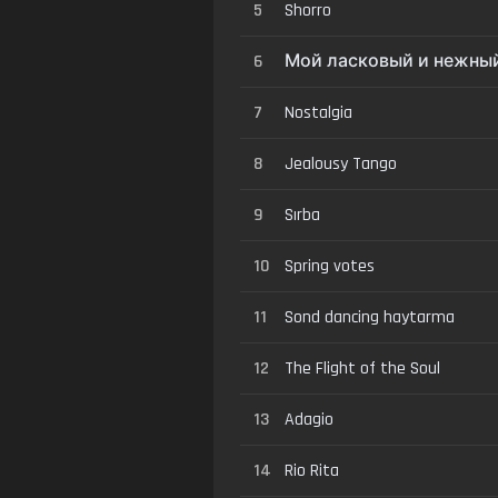
5
Shorro
6
Мой ласковый и нежныи
7
Nostalgia
8
Jealousy Tango
9
Sırba
10
Spring votes
11
Sond dancing haytarma
12
The Flight of the Soul
13
Adagio
14
Rio Rita