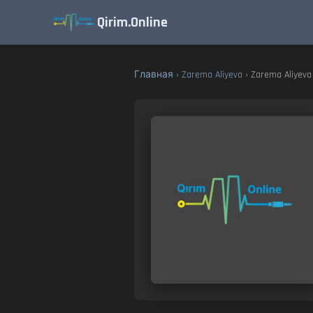
Qirim.Online
Главная
›
Zarema Aliyeva
› Zarema Aliyeva