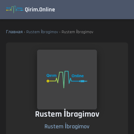
Qirim.Online
Главная
›
Rustem İbragimov
› Rustem İbragimov
Rustem İbragimov
Rustem İbragimov