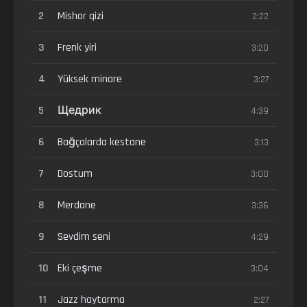
2
Mishor qizi
2:22
3
Frenk yiri
3:20
4
Yüksek minare
3:27
5
Щедрик
4:39
6
Bağçalarda kestane
3:13
7
Dostum
3:00
8
Merdane
3:36
9
Sevdim seni
4:29
10
Eki çeşme
3:04
11
Jazz haytarma
2:27