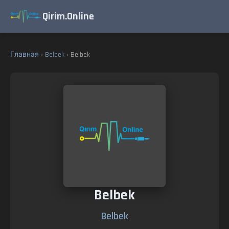
Qirim.Online
Главная
›
Belbek
› Belbek
Belbek
Belbek