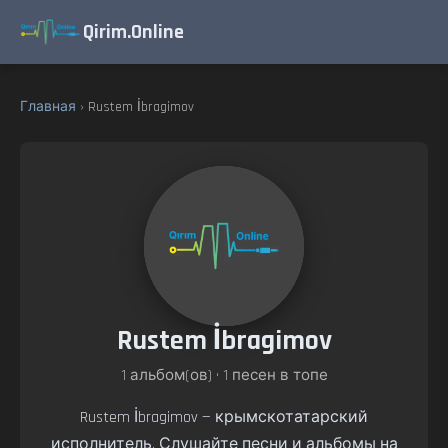
Qirim.Online
Главная
› Rustem İbragimov
Rustem İbragimov
1 альбом(ов) • 1 песен в топе
Rustem İbragimov — крымскотатарский
исполнитель. Слушайте песни и альбомы на