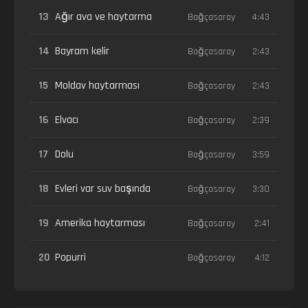
13
Ağır ava ve haytarma
Bağçasaray
4:43
14
Bayram kelir
Bağçasaray
2:43
15
Moldav haytarması
Bağçasaray
2:43
16
Elvacı
Bağçasaray
2:39
17
Dolu
Bağçasaray
3:59
18
Evleri var suv başında
Bağçasaray
3:30
19
Amerika haytarması
Bağçasaray
2:41
20
Popurri
Bağçasaray
4:12