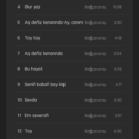
4
Olur yaz
Bağçasaray
9:08
5
Aq deñiz kenarında-Ay, canım
Bağçasaray
3:30
6
Toy toy
Bağçasaray
4:18
7
Aq deñiz kenarında
Bağçasaray
3:04
8
Bu hayat
Bağçasaray
3:39
9
Seniñ babañ bay kişi
Bağçasaray
4:17
10
Sevda
Bağçasaray
3:30
11
Em seversiñ
Bağçasaray
3:57
12
Toy
Bağçasaray
4:30