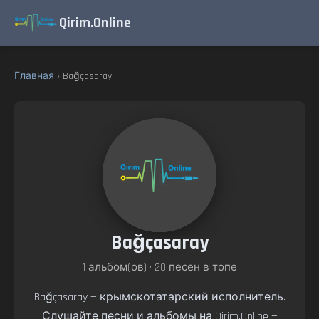
Qirim.Online
Главная
› Bağçasaray
Bağçasaray
1 альбом(ов) • 20 песен в топе
Bağçasaray — крымскотатарский исполнитель.
Слушайте песни и альбомы на Qirim.Online —