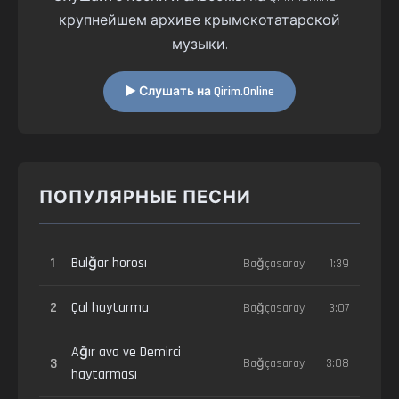
крупнейшем архиве крымскотатарской
музыки.
▶ Слушать на Qirim.Online
ПОПУЛЯРНЫЕ ПЕСНИ
1
Bulğar horosı
Bağçasaray
1:39
2
Çal haytarma
Bağçasaray
3:07
Ağır ava ve Demirci
3
Bağçasaray
3:08
haytarması