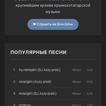
крупнейшем архиве крымскотатарской
музыки.
▶ Слушать на Qirim.Online
ПОПУЛЯРНЫЕ ПЕСНИ
1
Ay nanayim (DJ Azzy prod.)
Minaci
3:32
2
Anacigim (Azzy prod)
Minaci
3:26
3
Anacigim (DJ Azzy prod.)
Minaci
3:26
4
Urabora
Minaci
1:40