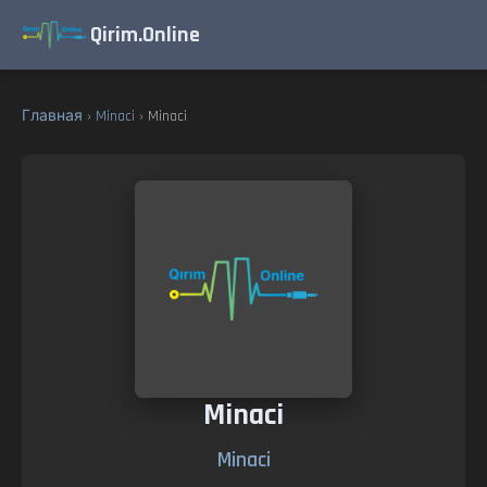
Qirim.Online
Главная
›
Minaci
› Minaci
Minaci
Minaci