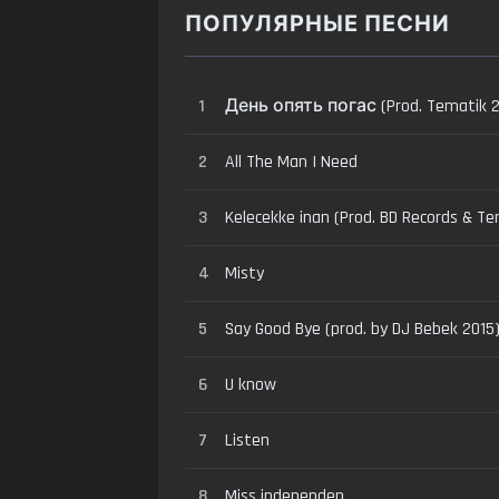
ПОПУЛЯРНЫЕ ПЕСНИ
1
День опять погас (Prod. Tematik 2
2
All The Man I Need
3
Kelecekke inan (Prod. BD Records & Te
4
Misty
5
Say Good Bye (prod. by DJ Bebek 2015
6
U know
7
Listen
8
Miss independen