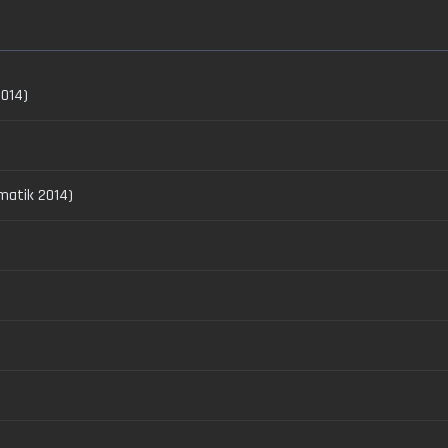
014)
matik 2014)
)