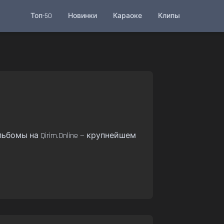
Топ-50
Новинки
Караоке
Клипы
ьбомы на Qirim.Online — крупнейшем