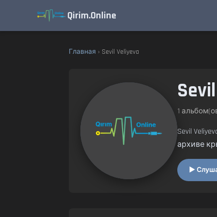
Qirim.Online
Главная
› Sevil Veliyeva
Sevil
1 альбом(ов
Sevil Veli
архиве кр
▶ Слушат