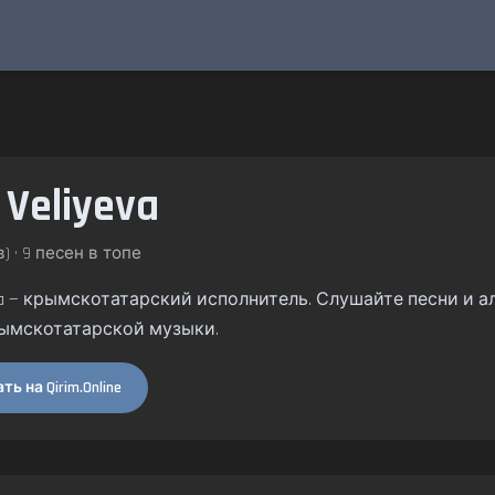
 Veliyeva
) • 9 песен в топе
yeva — крымскотатарский исполнитель. Слушайте песни и ал
ымскотатарской музыки.
ь на Qirim.Online