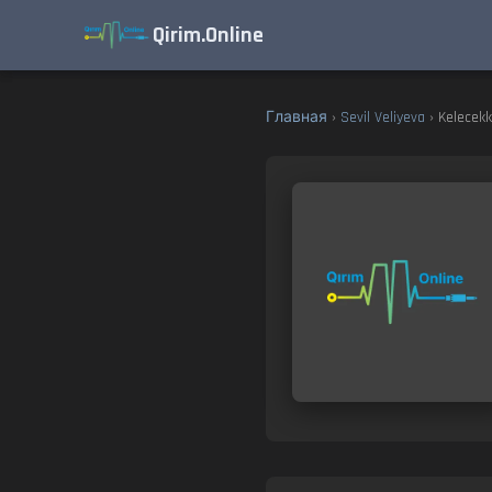
Qirim.Online
Главная
›
Sevil Veliyeva
› Kelecekk